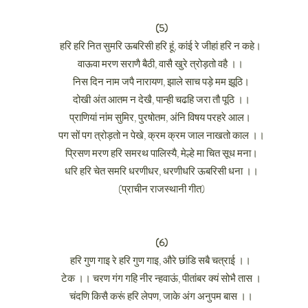
(5)
हरि हरि नित सुमरि ऊबरिसी हरि हूं, कांई रे जीहां हरि न कहे।
वाऊवा मरण सराणै बैठी, वासै खुरे त्रोड़तो वहै ।।
निस दिन नाम जपै नारायण, झाले साच पड़े मम झूठि।
दोखी अंत आतम न देखै, पान्ही चढहि जरा तौ पूठि ।।
प्राणियां नांम सुमिर, पुरषोतम, अंनि विषय परहरे आल।
पग सों पग त्रोड़तो न पेखे, क्रम क्रम जाल नाखतो काल ।।
प्रिसण मरण हरि समरथ पालिस्यै, मेल्हे मा चित सूध मना।
धरि हरि चेत समरि धरणीधर, धरणीधरि ऊबरिसी धना ।।
(प्राचीन राजस्थानी गीत)
(6)
हरि गुण गाइ रे हरि गुण गाइ, औरे छांडि सबै चत्राई ।।
टेक ।। चरण गंग गहि नीर न्हवाऊं, पीतांबर क्यं सोभै तास ।
चंदणि किसै करूं हरि लेपण, जाके अंग अनुपम बास ।।