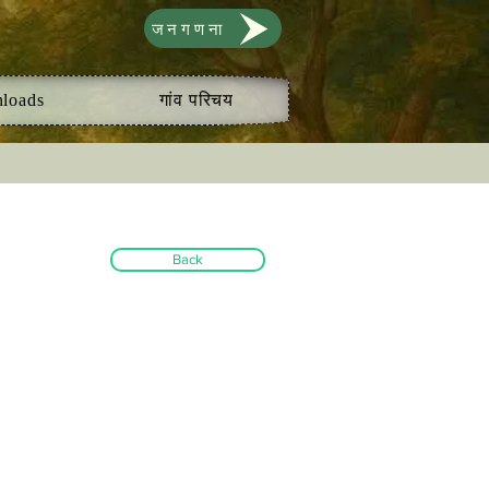
जनगणना
loads
गांव परिचय
Back