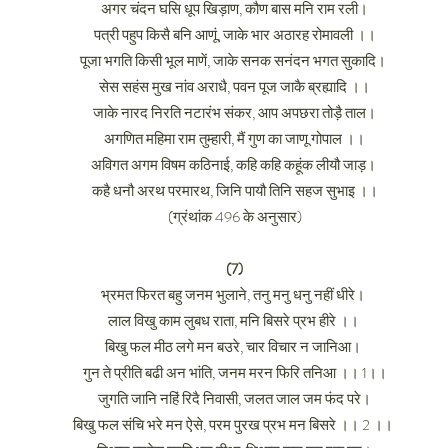
अगर चंदन घसि धूप खिड़ाण, कौण बास मनि राम रली।
पत्री पहुप किसै बनि आणूं, जाके भार अठारह रोमावली ।।
पूजा भगति किसी भूल माणें, जाके सनक सनंदन भगत सुकादि।
सेस सहंस मुख नांव अराधै, पवन पूज जाकै ब्रह्यादि ।।
जाके नारद निरति नटारंभ संकर, आप अपछरा तोड़ै ताल।
अगणित महिमा राम तुम्हारी, मैं गुण का जाणू गोपाल ।।
अविगत अगम विषम कठिनाई, कहि कहि कहूंक लीयौ जाड़।
कहै धनौ अरथ परमारथ, जिनि पायौ तिनि सहज सुभाइ ।।
(ग्रंथांक 496 के अनुसार)
(7)
भ्रमत फिरत बहु जनम भुलाने, तनु मनु धनु नहीं धीरे।
लाल विखु काम लुबध राता, मनि बिसरे प्रभ हीरे ।।
बिखु फल मीठ लगे मन बउरे, चार विचार न जानिआ।
गुन ते प्रीति बढी अन भांति, जनम मरन फिरि तनिआ ।। 1।।
जुगति जानि नहिं रिदै निवासी, जलत जाल जम फंद परे।
बिखु फल संचि भरे मन ऐसे, परम पुरख प्रभ मन बिसरे ।। 2 ।।