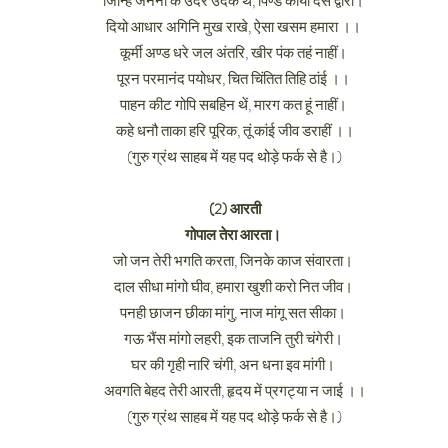
जिन्हि जननी के उदर उदक थे, पिण्ड कीयो दस द्वारा।
दियो आधार अगिनि मुख राखे, ऐसा खसम हमारा ।।
कूर्मी अण्ड धरे जल अंतरि, खीर पंक तहं नाहीं।
पूरन परमानंद पयोधर, चित चिंतित तिहि ठांई ।।
पाहन कीट गोपि सबहिन थें, मारग कत हूं नाहीं।
कहे धनौ ताका हरि पूरिक, तूं कांई जीव डराहीं ।।
(गुरु ग्रंथ साहब में यह पद थोड़े फर्क से है।)
(2) आरती
गोपाल तेरा आरता।
जो जन तेरी भगति करता, जिनके काज संवारता।
दाल सीधा मांगो घीव, हमारा खुशी करो नित जीव।
पनही छाजन छीका मांगु, नाज मांगू सत सीका।
गऊ भैंस मांगो लहरी, इक ताजनि तुरी चंगेरी।
घर की गृही नारि चंगी, अन धना इव मांगी।
अवगति बेहद तेरी आरती, हृदय में प्रगट्या न जाई ।।
(गुरु ग्रंथ साहब में यह पद थोड़े फर्क से है।)