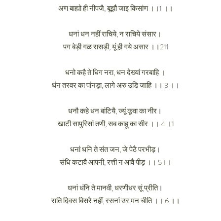
अण बाह्यो ही नीपजै, बूझौ जाइ किसांण ।।1 ।।
धनां धन नहीं राचिये, न राचिये संसार।
पग बेड़ी गळ रासड़ी, यूं ही गये असार ।।211
धनो कहै ते धिग नरा, धन देख्यां गरबाहि ।
धंन तरवर का पांनड़ा, लागे अरु उडि जाहि ।। 3 ।।
धनौ कहे धन बांटियै, ज्यूं कूवा का नीर।
खाटी सापुरिसां तणी, सब काहू का सीर ।। 4 ।1
धनां धनि ते संत जन, जे पेठै परभीड़।
संधि कटावै आपनी, रत्ती न आवै पीड़ ।। 5।।
धनां धंनि ते मानवी, धरणीधर सूं प्रीति।
राति दिवस बिसरै नहीं, रसनां उर मन चीति ।। 6 ।।