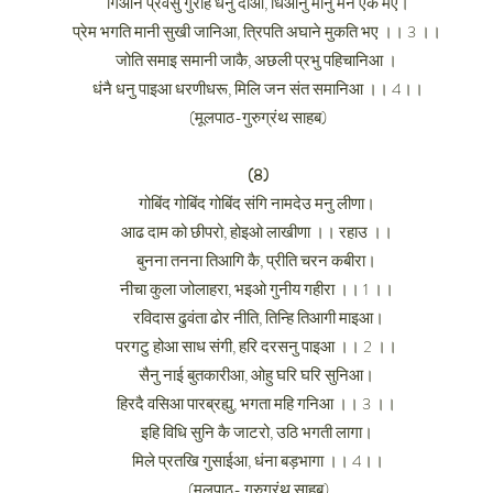
गिआन प्रवेसु गुरहि धनु दीआ, धिआनु मानु मन एक मए।
प्रेम भगति मानी सुखी जानिआ, त्रिपति अघाने मुकति भए ।। 3 ।।
जोति समाइ समानी जाकै, अछली प्रभु पहिचानिआ ।
धंनै धनु पाइआ धरणीधरू, मिलि जन संत समानिआ ।। 4।।
(मूलपाठ-गुरुग्रंथ साहब)
(8)
गोबिंद गोबिंद गोबिंद संगि नामदेउ मनु लीणा।
आढ दाम को छीपरो, होइओ लाखीणा ।। रहाउ ।।
बुनना तनना तिआगि कै, प्रीति चरन कबीरा।
नीचा कुला जोलाहरा, भइओ गुनीय गहीरा ।। 1 ।।
रविदास ढुवंता ढोर नीति, तिन्हि तिआगी माइआ।
परगटु होआ साध संगी, हरि दरसनु पाइआ ।। 2 ।।
सैनु नाई बुतकारीआ, ओहु घरि घरि सुनिआ।
हिरदै वसिआ पारब्रह्यु, भगता महि गनिआ ।। 3 ।।
इहि विधि सुनि कै जाटरो, उठि भगती लागा।
मिले प्रतखि गुसाईआ, धंना बड़भागा ।। 4।।
(मूलपाठ- गुरुग्रंथ साहब)