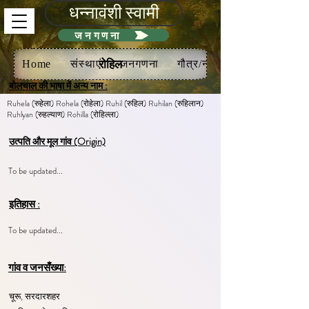
धन्नावंशी स्वामी
जनगणना
रोहिल
Home
संस्थाएं
जनगणना
गौत्र/नख
बोलचाल की भाषा में अन्य नाम :
Ruhela (रुहेला) Rohela (रोहेला) Ruhil (रुहिल) Ruhilan (रुहिलान)
Ruhlyan (रुहल्याण) Rohilla (रोहिल्ला)
उत्पति और मूल गांव (Origin)
To be updated...
इतिहास :
To be updated...
गांव व जनसँख्या:
चूरू, सरदारशहर