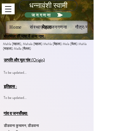
धन्नावंशी स्वामी
जनगणना
मेहला
Home
संस्थाएं
जनगणना
गौत्र/नख
बोलचाल की भाषा में अन्य नाम :
Mahla (महला), Mahala (महला) Mehla (मेहला) Mela (मेला) Mahla
(माहला) Mailla (मैल्ला)
उत्पति और मूल गांव (Origin)
To be updated...
इतिहास :
To be updated...
गांव व जनसँख्या:
डीडवाना कुचामन, डीडवाना