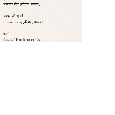
भोजासर छोटा (परिवार , सदस्य )
जयपुर, कोटपूतली
Bhuree_bharaj (परिवार , सदस्य )
फागी
Chouru (परिवार 5, सदस्य 40)
जोधपुर
जोधपुर (परिवार 2, सदस्य 9)
Notable persons:
To be updated...
ऊपर दी गयी जानकारी वेबसाइट के माध्यम से ऑनलाइन प्राप्त सुचना
के आधार पर है।
यदि जानकारी में कंही त्रुटि हो या सुधार की जरुरत लगती हो तो आप
कृपया व्हाट्सप्प पर लिखकर भेजे।
< Back