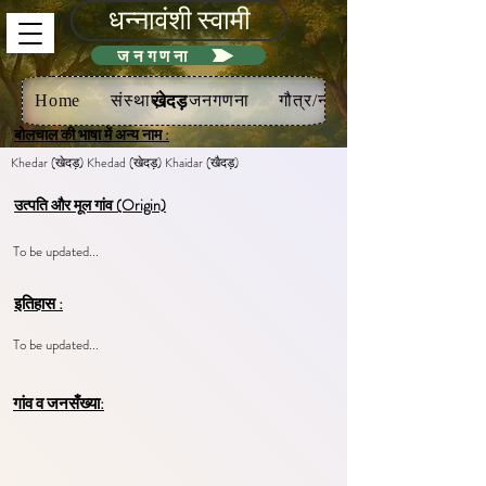
धन्नावंशी स्वामी
जनगणना
खेदड़
Home
संस्थाएं
जनगणना
गौत्र/नख
बोलचाल की भाषा में अन्य नाम :
Khedar (खेदड़) Khedad (खेदड़) Khaidar (खैदड़)
उत्पति और मूल गांव (Origin)
To be updated...
इतिहास :
To be updated...
गांव व जनसँख्या: