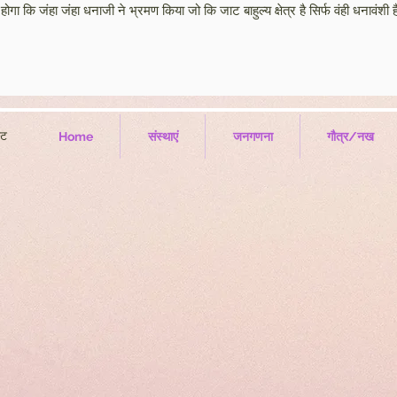
गा कि जंहा जंहा धनाजी ने भ्रमण किया जो कि जाट बाहुल्य क्षेत्र है सिर्फ वंही धनावंश
्ट
Home
संस्थाएं
जनगणना
गौत्र/नख